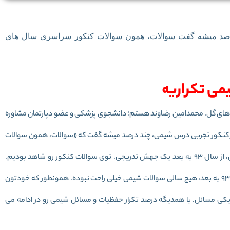
رصد میشه گفت سوالات، همون سوالات کنکور سراسری سال های
می تکراریه
 های گل. محمدامین رضاوند هستم؛ دانشجوی پزشکی و عضو دپارتمان مشاوره
ر کنکور تجربی درس شیمی، چند درصد میشه گفت که «سوالات، همون سوالات
کنکور سراسری سال قبله؟» ببینید دوستان، ما در درس شیمی، از سال 93 به بعد یک جهش تدریجی، توی سوالات کنکور رو شاهد بودیم.
سوالات شیمی خیلی چالش بر انگیزتر و سخت تر شدن. تقریبا از 93 به بعد، هیچ سالی سوالات شیمی خیلی راحت نبوده. همونطور که خودتون
ی مسائل. با همدیگه درصد تکرار حفظیات و مسائل شیمی رو در ادامه می