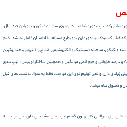
خص
سائلی که تیپ بندی مشخصی دارن توی سوالات کنکور و توی این چند سال،
 خیلی گستردگی زیادی دارن توی طرح مسئله. با اطمینان کامل نمیشه بگیم
ی کنکور، مباحث: «سینتیک و الکتروشیمی، آنتالپی، آنتروپی، هیدروکربن
ها و ترکیبات آلی، آرایش اتمی و موقعیت عناصر و مسائل AMU و درصد فراوانی و جرم اتمی میانگین و همچنین ساختار لوییس» تیپ بندی
 زیادی دارن و نمی تونیم توی این مباحث، فقط به سوالات تست های قبل
ادل و محلول ها» میشه.
دسته ی اول سوالاتی که بهتون گفتم تیپ بندی مشخصی دارن، می تونیم به