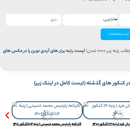
ثبت مشخصات
لیست رتبه برتر های آیدی نوین را در عکس های
در کنکور های گذشته (لیست کامل در لینک زیر)
| رتبه 22 کنکور 1400
کارنامه پارمیس محمد حسینی | رتبه 184کنکور 1401