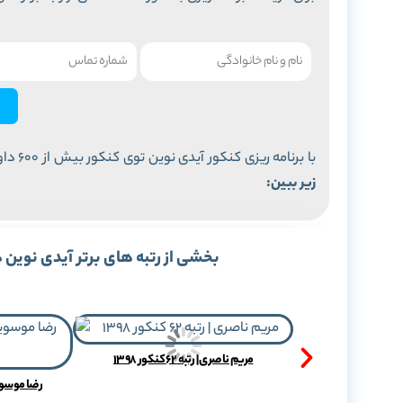
با برنامه ریزی کنکور آیدی نوین توی کنکور بیش از 600 داوطلب رتبه زیر 1000 شدن!
زیر ببین:
بخشی از رتبه های برتر آیدی نوین 
مریم ناصری | رتبه 62 کنکور 1398
ر 1398
رضا موسویان فرد 