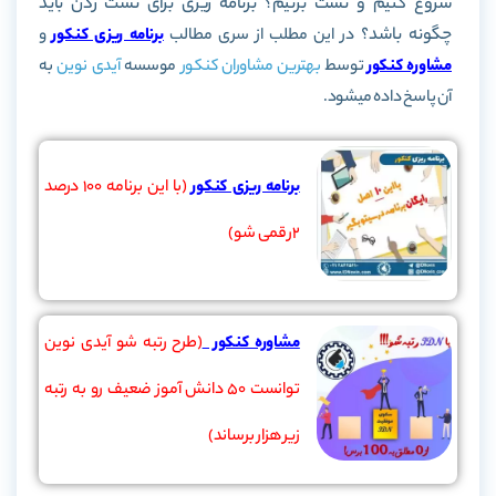
شروع کنیم و تست بزنیم؟ برنامه ریزی برای تست زدن باید
چگونه باشد؟
در این مطلب از سری مطالب
برنامه ریزی کنکور
و
مشاوره کنکور
توسط
بهترین مشاوران کنکور
موسسه
آیدی نوین
به
آن پاسخ داده میشود.
برنامه ریزی کنکور
(با این برنامه 100 درصد
2رقمی شو)
مشاوره کنکور
(طرح رتبه شو آیدی نوین
توانست 50 دانش آموز ضعیف رو به رتبه
زیر هزار برساند)