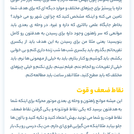
پزشکی بخونم چون بهش علاقه دارم یا مثلا برای اینکه بازار کار خوبی
داره یا پرستیژ برای چیزهای مختلف و موارد دیگه ای که برای هدف شما
تامین می کنه و اینکه مشخص کنید که چرا اون شهر رو می خواید؟
بخاطر جایگاه علمی بالاتری که داره و غیره. در وحله ی بعدی باید
موانعی که سر راهتون وجود داره برای رسیدن به هدفتون رو کامل
بنویسید؛ یعنی مثلا من برای رسیدن به این هدف باید از یکسری
تفریحاتم بگذرم، باید یکسری شب ها شب زنده داری کنم و بی خوابی
بکشم، باید گوشیم رو کنار بذارم، باید به خیلی از مهمونی ها نرم، باید
خیلی از تفریحات رو انجام ندم، فیلم نبینم، بازی نکنم و خیلی چیزهای
مختلف که باید مطرح کنید، مثلا انقدر ساعت باید مطالعه کنم.
نقاط ضعف و قوت
این میشه موانع راهتون و وحله ی بعدی موتور محرکه برای اینکه شما
به هدفتون برسید که یکی نقاط قوتتونه و یکی گرفتن نقاط ضعف.
نقاط قوت رو شما می تونید بهش اعتماد کنید و تکیه کنید و با اون ها
جلو بیاید مثلا اینکه من گیرایی قوی ای دارم، من یک درسی رو یک بار