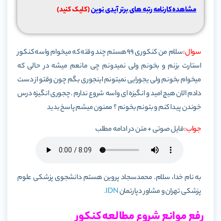
مشاهده کارنامه رتبه های برتر آیدی نوین
(کلیک کنید)
سوال:
سلام من کنکوری ۹۹ هستم چند وقته که میخوام واسه کنکور
استارت بزنم و بخونم ولی نمیدونم چی مانعم میشه در حالی که
میخوام بخونم ولی یجورایی نمیتونم اینجوری بگم چون وقتو از دست
دادم الان هیچ امید و انگیزه ای واسه شروع ندارم .چجوری انگیزه درس
خوندن پیدا کنم و بتونم بخونم ؟ ممنون میشم پاسخ بدید
جواب:
فایل صوتی + متن در ادامه مطلب
به نام خدا، سلام. محمدسجاد پروین هستم دانشجوی پزشکی علوم
پزشکی تهران و مشاور دپارتمان
IDN.
رفع موانع شروع مطالعه کنکور