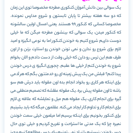
یک سوالی بین دانش آموزان کنکوری مطرحه مخصوصا توی این زمان
که دو سه هفته بیشتر تا پایان تابستون و شروع مدارس نمونده.
مخصوصا کسانی که کنکور 99 هستند یعنی امسال اولین سالشونه
که کنکور میدن، یک سوالی که بینشون مطرحه میگن که ما خیلی
دوست داریم شروع کنیم به خوندن کنکور اما به نوعی انگیزه و امید
لازم برای شروع رو ندارن و نمی تونن خوندن رو استارت بزنن و از اون
طرف هم این ترس رو دارن که خیلی وقت از دست دادم و الان بخوام
شروع به خوندن کنم از خیلی ها عقبم. چجوری انگیزه ی درس خوندن
پیدا کنم؟ قبلش من یک پیش زمینه ای رو خدمتتون بگم که هر آدمی
برای اینکه هر کاری رو بخواد انجام بده اون مقوله باید درش هم سو
باشه تا اون مقوله پیش بره. یک مقوله عقلشه که تصمیم منطقی می
گیره برای انجام کاری، یک مقوله هم میل و تمایلشه که علاقه ی لازم
برای انجام کار و تداوم کار ایجاد می کنه. عقلمون میگه که باید بشینیم
برای کنکور بخونیم برای اینکه برسیم اما میلمون خیلی سمت خوندن
نمیره چرا که یک مدتی ما استراحت و تفریح کردیم و خیلی توی حال
درس خوندن نیستیم یا زیاد نمی تونیم برای درس مطالعه کنیم و چیز