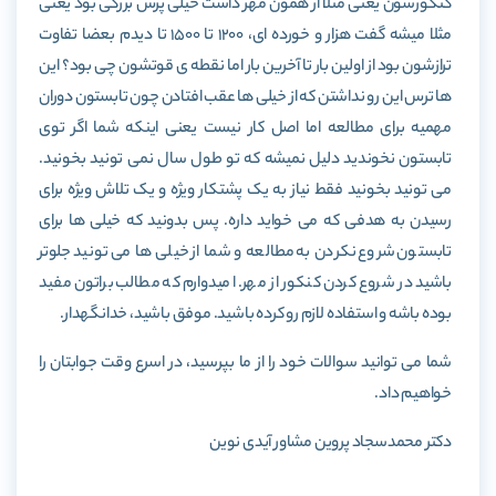
کنکورشون یعنی مثلا از همون مهر داشت خیلی پرش بزرگی بود یعنی
مثلا میشه گفت هزار و خورده ای، 1200 تا 1500 تا دیدم بعضا تفاوت
ترازشون بود از اولین بار تا آخرین بار اما نقطه ی قوتشون چی بود؟ این
ها ترس این رو نداشتن که از خیلی ها عقب افتادن چون تابستون دوران
مهمیه برای مطالعه اما اصل کار نیست یعنی اینکه شما اگر توی
تابستون نخوندید دلیل نمیشه که تو طول سال نمی تونید بخونید.
می تونید بخونید فقط نیاز به یک پشتکار ویژه و یک تلاش ویژه برای
رسیدن به هدفی که می خواید داره. پس بدونید که خیلی ها برای
تابستون شروع نکردن به مطالعه و شما از خیلی ها می تونید جلوتر
باشید در شروع کردن کنکور از مهر. امیدوارم که مطالب براتون مفید
بوده باشه و استفاده لازم رو کرده باشید. موفق باشید، خدانگهدار.
شما می توانید سوالات خود را از ما
بپرسید، در اسرع وقت جوابتان را
خواهیم داد.
دکتر محمدسجاد پروین مشاور آیدی نوین