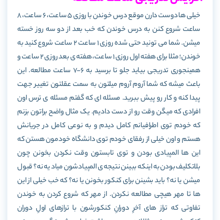
خیلی ها دوست دارن موقع درس خوندن با روزی 5 ساعت، 6 ساعت، 8
ساعت شروع کنن به درس خوندن که خب بعد از دو سه روز خسته
میشن. شما می تونید حتی شده روزی 1 ساعت 2 ساعت شروع کنید به
خوندن؛ مثلا برای هفته اول روزی 1 ساعت، هفته ی بعد روزی 2 ساعت و
همینجوری تدریجی بیاید جلو تا برسید به 6-7 ساعت مطالعه. این
باعث میشه که شما آروم آروم میلتون به سمت عقلتون تغییر جهت
پیدا کنه و کار رو پیش ببرید. مسئله ای که گفتم مسئله ی ترس اون
افرادی که میگن وقت رو از دست دادیم. یک مثال واضح براتون بزنم
که خودم توی اطرافیانم کامل دیدم و به نوعی کامل در جریانش
هستم و اون خیلی از رفقای خودم توی دانشگاه خودمون هستن که
این ها المپیادی بودن و توی تابستون وقت نکردن بخونن چون
بلاتکلیف بودن به اینکه ببینن نتیجه ی المپیادشون میاد یه نه؟ قبول
میشن یا نه؟ باید بشینن برای کنکور بخونن یا نه؟ که خب خیلی از این
ها تا مهر هیچی مطالعه نکردن. از مهر که شروع کردن به خوندن
تفاوتی که تراز های آخرِ دورانِ کنکورشون با ترازهای اولِ دوران