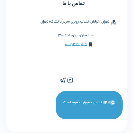
تماس با ما
تهران، خیابان انقلاب، روبری سردر دانشگاه تهران
ساختمان باران، واحد302
09106373645
1401 | تمامی حقوق محفوظ است