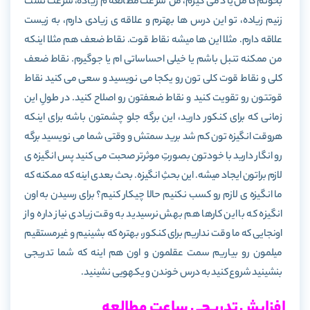
بخونم کامل یاد می گیرم، من سرعت مطالعه م زیاده، سرعت تست
زنیم زیاده، تو این درس ها بهترم و علاقه ی زیادی دارم، به زیست
علاقه دارم. مثلا این ها میشه نقاط قوت. نقاط ضعف هم مثلا اینکه
من ممکنه تنبل باشم یا خیلی احساساتی ام یا جوگیرم. نقاط ضعف
کلی و نقاط قوت کلی تون رو یکجا می نویسید و سعی می کنید نقاط
قوتتون رو تقویت کنید و نقاط ضعفتون رو اصلاح کنید. در طولِ این
زمانی که برای کنکور دارید، این برگه جلو چشمتون باشه برای اینکه
هروقت انگیزه تون کم شد برید سمتش و وقتی شما می نویسید برگه
رو انگار دارید با خودتون بصورتِ موثرتر صحبت می کنید پس انگیزه ی
لازم براتون ایجاد میشه. این بحثِ انگیزه. بحث بعدی اینه که ممکنه که
ما انگیزه ی لازم رو کسب نکنیم حالا چیکار کنیم؟ برای رسیدن به اون
انگیزه که با این کارها هم بهش نرسیدید به وقت زیادی نیاز داره و از
اونجایی که ما وقت نداریم برای کنکور، بهتره که بشینیم و غیرمستقیم
میلمون رو بیاریم سمت عقلمون و اون هم اینه که شما تدریجی
بنشینید شروع کنید به درس خوندن و یکهویی نشینید.
افزایش تدریجی ساعت مطالعه