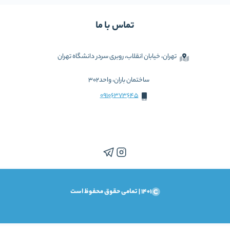
تماس با ما
تهران، خیابان انقلاب، روبری سردر دانشگاه تهران
ساختمان باران، واحد302
09106373645
1401 | تمامی حقوق محفوظ است