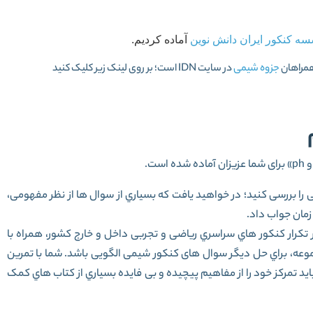
 کنکور ایران دانش نوین
آماده کردیم.
 همراهان
جزوه شیمی
در سایت IDN است؛ بر روی لینک زیر کلیک کنید
ت.
ﺳﺎل اﺧﯿﺮ در درس ﺷﯿﻤﯽ را ﺑﺮرﺳﯽ ﮐﻨﯿﺪ؛ در ﺧﻮاﻫﯿﺪ ﯾﺎﻓﺖ ﮐﻪ ﺑﺴﯿﺎري از ﺳﻮال ها از نظر مفهومی،
زﻣﺎن ﺟﻮاب داد.
ﺗﮑﺮار ﮐﻨﮑﻮر ﻫﺎي ﺳﺮاﺳﺮي ریاضی و تجربی داﺧﻞ و ﺧﺎرج ﮐﺸﻮر، ﻫﻤﺮاه ﺑﺎ
ﻮﻋﻪ، ﺑﺮاي ﺣﻞ دﯾﮕﺮ ﺳﻮال ﻫﺎی کنکور شیمی الگویی باشد. شما با تمرین
ید ﺗﻤﺮﮐﺰ خود را از ﻣﻔﺎﻫﯿﻢ ﭘﯿﭽﯿﺪه و ﺑﯽ ﻓﺎﯾﺪه ﺑﺴﯿﺎري از ﮐﺘﺎب ﻫﺎي ﮐﻤﮏ