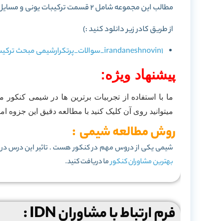
ﻣﻄﺎﻟﺐ اﯾﻦ ﻣﺠﻤﻮﻋﻪ ﺷﺎﻣﻞ 2 ﻗﺴﻤﺖ ﺗﺮﮐﯿﺒﺎت ﯾﻮﻧﯽ و ﻣﺴﺎﯾﻞ pH ﻣﯽ ﺑﺎﺷﺪ.
از طریق کادر زیر دانلود کنید :)
irandaneshnovin1_سوالات_پرتکرارشیمی مبحث ترکیب یونی و ph.pdf
پیشنهاد ویژه:
ما با استفاده از تجربیات برترین ها در شیمی کنکور م
میتوانید روی آن کلیک کنید با مطالعه دقیق این جزوه ام
روش مطالعه شیمی :
شیمی یکی از دروس مهم در کنکور هست . تاثیر این درس در ک
بهترین مشاوران کنکور
ما دریافت کنید.
فرم ارتباط با مشاوران IDN :