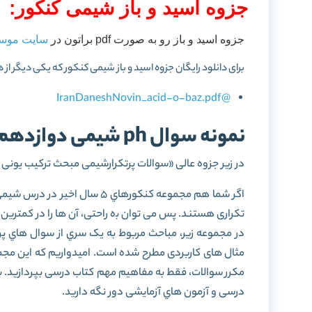
جزوه اسید و باز شیمی کنکور:
جزوه اسید و باز رو به صورت pdf براتون در
سایت موسسه
برای دانلود رایگان جزوه اسید و باز شیمی کنکور که یکی دیگر از
@IranDaneshNovin_acid-o-baz.pdf
نمونه سوال ph شیمی دوازدهم
در زیر جزوه عالی «سوالات پرتکرارشیمی مبحث ترکیب یونی و ph» برای شما عزیزان آماده شده اس
اﮔﺮ ﺷﻤﺎ ﻫﻢ ﻣﺠﻤﻮﻋﻪ ﮐﻨﮑﻮرﻫﺎي 5 
تکراری هستند. پس ﻣﯽ ﺗﻮان ﺑه راﺣﺘﯽ، آن ها را در ﮐﻤﺘﺮﯾﻦ 
در ﻣﺠﻤﻮﻋﻪ زﯾﺮ، ﻣﺒﺎﺣﺚ ﻣﺮﺑﻮط ﺑﻪ ﯾﮏ ﺳﺮي از ﺳﻮال ﻫﺎي ﭘﺮ 
ﻣﺜﺎل های کاربردی ﻣﻄﺮح ﺷﺪه اﺳﺖ. اﻣﯿﺪوارﯾﻢ ﮐﻪ اﯾﻦ ﻣﺠﻤ
مکرر سوالات، ﻓﻘﻂ ﺑﻪ ﻣﻔﺎﻫﯿﻢ ﻣﻬﻢ ﮐﺘﺎب درﺳﯽ ﺑﭙﺮدازﯾﺪ. با
درﺳﯽ و آزﻣﻮن ﻫﺎي آزﻣﺎﯾﺸﯽ دور نگه دارید.