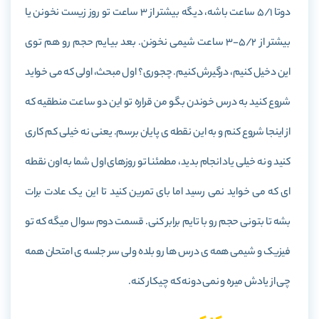
دوتا 5/1 ساعت باشه، دیگه بیشتر از 3 ساعت تو روز زیست نخونن یا
بیشتر از 5/2-3 ساعت شیمی نخونن. بعد بیایم حجم رو هم توی
این دخیل کنیم، درگیرش کنیم. چجوری؟ اول مبحث، اولی که می خواید
شروع کنید به درس خوندن بگو من قراره تو این دو ساعت منطقیه که
از اینجا شروع کنم و به این نقطه ی پایان برسم. یعنی نه خیلی کم کاری
کنید و نه خیلی یاد انجام بدید، مطمئنا تو روزهای اول شما به اون نقطه
ای که می خواید نمی رسید اما بای تمرین کنید تا این یک عادت برات
بشه تا بتونی حجم رو با تایم برابر کنی. قسمت دوم سوال میگه که تو
فیزیک و شیمی همه ی درس ها رو بلده ولی سر جلسه ی امتحان همه
چی از یادش میره و نمی دونه که چیکار کنه.