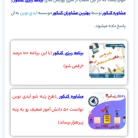
مواردیست که در این مطلب از سری وویس های
برنامه ریزی کنکور
و
مشاوره کنکور
توسط
بهترین مشاوران کنکور
موسسه
آیدی نوین
به آن
پاسخ داده میشود.
برنامه ریزی کنکور
(با این برنامه 100 درصد
2رقمی شو)
مشاوره کنکور
(طرح رتبه شو آیدی نوین
توانست 50 دانش آموز ضعیف رو به رتبه
زیر هزار برساند)