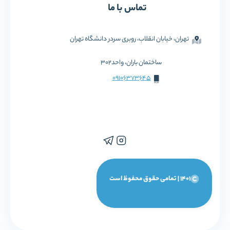
تماس با ما
تهران، خیابان انقلاب، روبری سردر دانشگاه تهران
ساختمان باران، واحد302
09106373645
1401 | تمامی حقوق محفوظ است