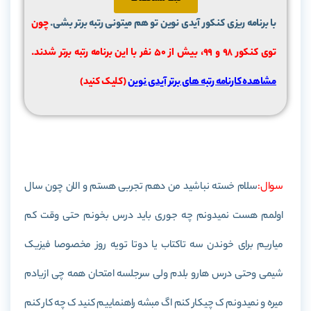
با برنامه ریزی کنکور آیدی نوین تو هم میتونی رتبه برتر بشی.
چون
توی کنکور 98 و 99، بیش از ۵۰ نفر با این برنامه رتبه برتر شدند.
مشاهده کارنامه رتبه های برتر آیدی نوین
(کلیک کنید)
سوال:
سلام خسته نباشید من دهم تجربی هستم و الان چون سال
اولمم هست نمیدونم چه جوری باید درس بخونم حتی وقت کم
میاریم برای خوندن سه تاکتاب یا دوتا تویه روز مخصوصا فیزیک
شیمی وحتی درس هارو بلدم ولی سرجلسه امتحان همه چی ازیادم
میره و نمیدونم ک چیکار کنم اگ مبشه راهنماییم کنید ک چه کار کنم