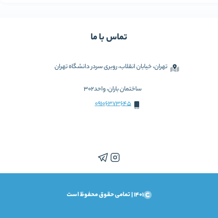
تماس با ما
تهران، خیابان انقلاب، روبری سردر دانشگاه تهران
ساختمان باران، واحد302
09106373645
1401 | تمامی حقوق محفوظ است