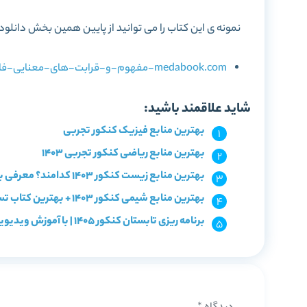
نمونه ی این کتاب را می توانید از پایین همین بخش دانلود 
medabook.com-مفهوم-و-قرابت-های-معنایی-فارسی-جامع-کنکور-سری-مینی-میکرو-طلایی.pdf
شاید علاقمند باشید:
بهترین منابع فیزیک کنکور تجربی
بهترین منابع ریاضی کنکور تجربی 1403
بهترین منابع زیست کنکور 1403 کدامند؟ معرفی با سطح بندی
بهترین منابع شیمی کنکور 1403 + بهترین کتاب تست شیمی
برنامه ریزی تابستان کنکور 1405 | با آموزش ویدیویی و آزمون!