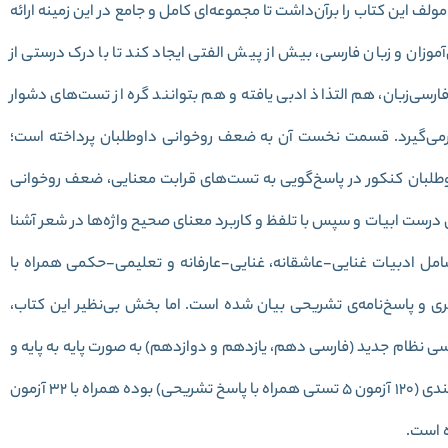
 این کتاب را برآن‌داشت تا مجموعه‌ای کامل و جامع در این زمینه ارائه
زان و زبان فارسی، بیش از پیش الفتی ایجاد کند تا با درک درستی از
رسی‌زبان، هم التذاذ ادبی یافته و هم بتوانند گره از تست‌های دشوار
ربرمی‌گیرد. قسمت نخست آن به ضعف روخوانی داوطلبان پرداخته است؛
وطلبان کنکور در پاسخ‌گویی به تست‌های قرابت معنایی، ضعف روخوانی
درست ابیات و سپس با تلفظ و کاربرد معنای صحیح واژه‌ها در شعر آشنا
مل ادبیات غنایی-عاشقانه، غنایی-عارفانه و تعلیمی-حکمی همراه با
 و پاسخ‌نامه‌ی تشریحی بیان شده است. اما بخش بی‌نظیر این کتاب،
 نظام جدید (فارسی دهم، یازدهم و دوازدهم) به صورت پایه به پایه و
درس به درس پرداخته و در پایان هر فصل آزمون‌های جمع‌بندی (120 آزمون 5 تستی همراه با پاسخ تشریحی) بوده همراه با 32 آزمون
 است.