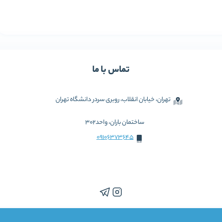
تماس با ما
تهران، خیابان انقلاب، روبری سردر دانشگاه تهران
ساختمان باران، واحد302
09106373645