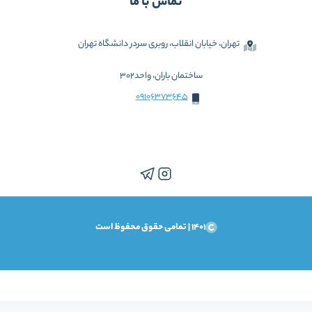
تماس با ما
تهران، خیابان انقلاب، روبری سردر دانشگاه تهران
ساختمان باران، واحد302
09106373645
1401 | تمامی حقوق محفوظ است