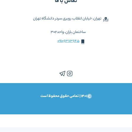
تماس با ما
تهران، خیابان انقلاب، روبری سردر دانشگاه تهران
ساختمان باران، واحد302
09106373645
1401 | تمامی حقوق محفوظ است