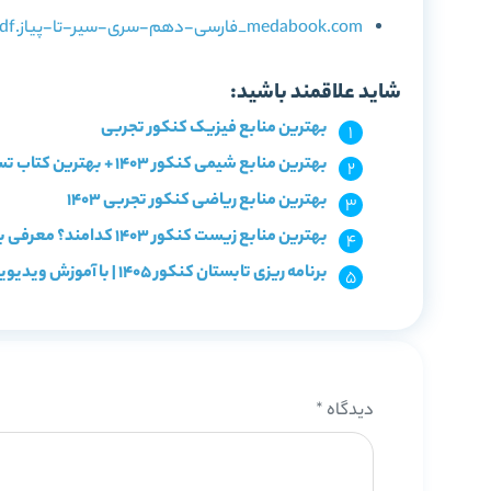
medabook.com_فارسی-دهم-سری-سیر-تا-پیاز.pdf
شاید علاقمند باشید:
بهترین منابع فیزیک کنکور تجربی
بهترین منابع شیمی کنکور 1403 + بهترین کتاب تست شیمی
بهترین منابع ریاضی کنکور تجربی 1403
بهترین منابع زیست کنکور 1403 کدامند؟ معرفی با سطح بندی
برنامه ریزی تابستان کنکور 1405 | با آموزش ویدیویی و آزمون!
دیدگاه
*