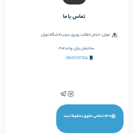
تماس با ما
تهران، خیابان انقلاب، روبری سردر دانشگاه تهران
ساختمان باران، واحد302
09106373645
1401 | تمامی حقوق محفوظ است