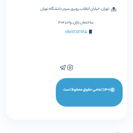
تهران، خیابان انقلاب، روبری سردر دانشگاه تهران
ساختمان باران، واحد302
09106373645
1401 | تمامی حقوق محفوظ است