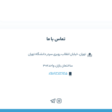
تماس با ما
تهران، خیابان انقلاب، روبری سردر دانشگاه تهران
ساختمان باران، واحد302
09106373645