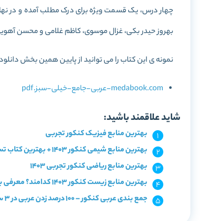
چهار درس، یک قسمت ویژه برای درک مطلب آمده و در نهایت
بهروز حیدر بکی، غزال موسوی، کاظم غلامی و محسن آهویی
نمونه ی این کتاب را می توانید از پایین همین بخش دانلود 
medabook.com-عربی-جامع-خیلی-سبز.pdf
شاید علاقمند باشید:
بهترین منابع فیزیک کنکور تجربی
بهترین منابع شیمی کنکور 1403 + بهترین کتاب تست شیمی
بهترین منابع ریاضی کنکور تجربی 1403
بهترین منابع زیست کنکور 1403 کدامند؟ معرفی با سطح بندی
جمع بندی عربی کنکور – 100 درصد زدن عربی در 3 ساعت با 6 بار مرور