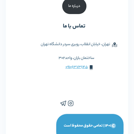
درباره ما
تماس با ما
تهران، خیابان انقلاب، روبری سردر دانشگاه تهران
ساختمان باران، واحد302
09106373645
1401 | تمامی حقوق محفوظ است