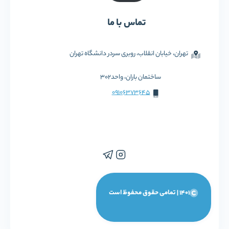
تماس با ما
تهران، خیابان انقلاب، روبری سردر دانشگاه تهران
ساختمان باران، واحد302
09106373645
1401 | تمامی حقوق محفوظ است