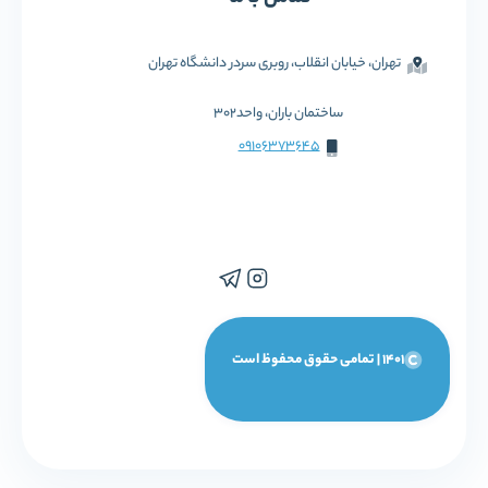
تهران، خیابان انقلاب، روبری سردر دانشگاه تهران
ساختمان باران، واحد302
09106373645
1401 | تمامی حقوق محفوظ است