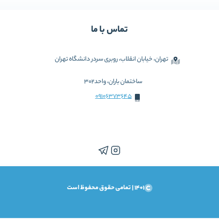
تماس با ما
تهران، خیابان انقلاب، روبری سردر دانشگاه تهران
ساختمان باران، واحد302
09106373645
1401 | تمامی حقوق محفوظ است