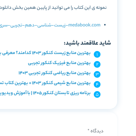
نمونه ی این کتاب را می توانید از پایین همین بخش دانلود 
medabook.com-زیست-شناسی-دهم-تجربی-سری-iQ.pdf
شاید علاقمند باشید:
بهترین منابع زیست کنکور 1403 کدامند؟ معرفی با سطح بندی
بهترین منابع فیزیک کنکور تجربی
بهترین منابع ریاضی کنکور تجربی 1403
بهترین منابع شیمی کنکور 1403 + بهترین کتاب تست شیمی
برنامه ریزی تابستان کنکور 1405 | با آموزش ویدیویی و آزمون!
دیدگاه
*