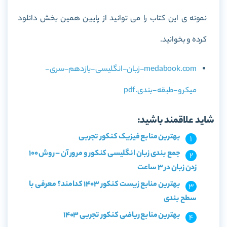
نمونه ی این کتاب را می توانید از پایین همین بخش دانلود
کرده و بخوانید.
medabook.com-زبان-انگلیسی-یازدهم-سری-
میکرو-طبقه-بندی.pdf
شاید علاقمند باشید:
بهترین منابع فیزیک کنکور تجربی
جمع بندی زبان انگلیسی کنکور و مرور آن – روش 100
زدن زبان در 3 ساعت
بهترین منابع زیست کنکور 1403 کدامند؟ معرفی با
سطح بندی
بهترین منابع ریاضی کنکور تجربی 1403