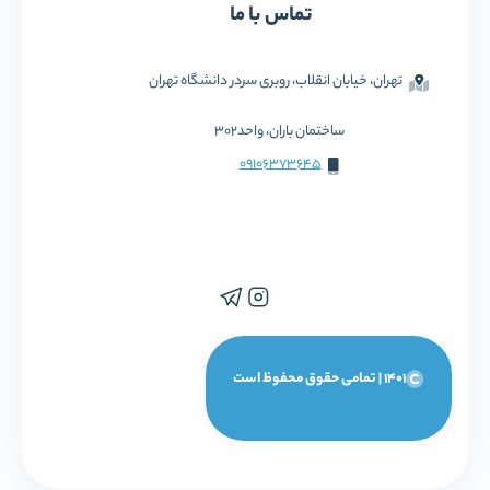
تماس با ما
تهران، خیابان انقلاب، روبری سردر دانشگاه تهران
ساختمان باران، واحد302
09106373645
1401 | تمامی حقوق محفوظ است