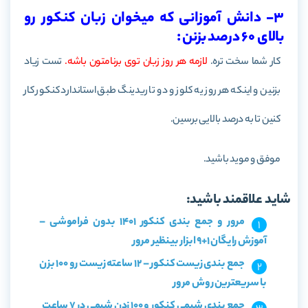
3- دانش آموزانی که میخوان زبان کنکور رو
بالای 60 درصد بزنن :
کار شما سخت تره.
لازمه هر روز زبان توی برنامتون باشه.
تست زیاد
بزنین و اینکه هر روز یه کلوز و دو تا ریدینگ طبق استاندارد کنکور کار
کنین تا به درصد بالایی برسین.
موفق و موید باشید.
شاید علاقمند باشید:
مرور و جمع بندی کنکور 1401 بدون فراموشی –
آموزش رایگان 1+9 ابزار بینظیر مرور
جمع بندی زیست کنکور – 12 ساعته زیست رو 100 بزن
با سریعترین روش مرور
جمع بندی شیمی کنکور و 100 زدن شیمی در 7 ساعت