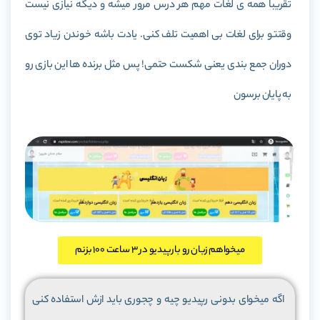
تقریبا همه ی لغات مهم هر درس مرور میشه و دیگه نیازی نیست
وقتتو برای لغات بی اهمیت تلف کنی. یادت باشه خوندن زیاد توی
دوران جمع بندی یعنی شکست حتمی! پس مثل برنده ها این بازی رو
به پایان برسون
میخواهم زبان رو با رپیدیو در 3 ساعت 100 بزنم
اگه میخوای بدونی رپیدیو چیه و چجوری باید ازش استفاده کنی