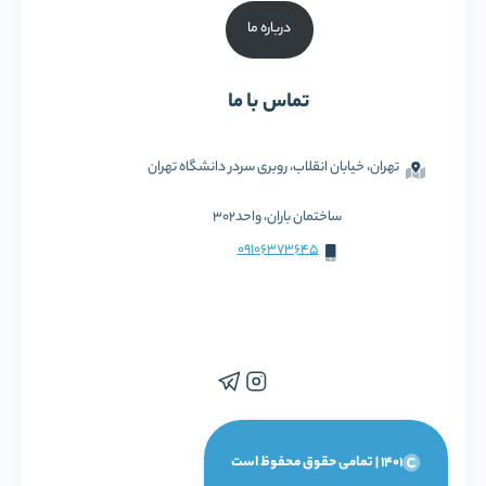
درباره ما
تماس با ما
تهران، خیابان انقلاب، روبری سردر دانشگاه تهران
ساختمان باران، واحد302
09106373645
1401 | تمامی حقوق محفوظ است