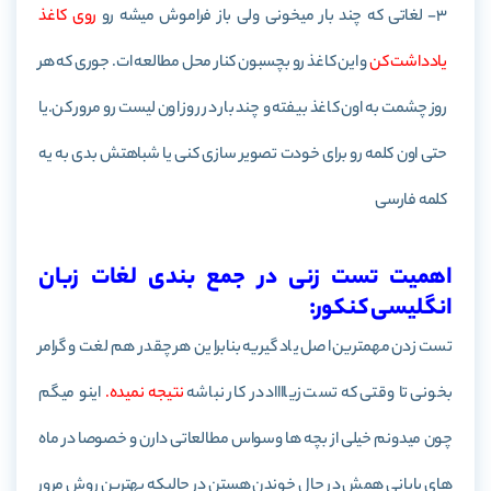
3- لغاتی که چند بار میخونی ولی باز فراموش میشه رو
روی کاغذ
یادداشت کن
و این کاغذ رو بچسبون کنار محل مطالعه ات. جوری که هر
روز چشمت به اون کاغذ بیفته و چند بار در روز اون لیست رو مرور کن.یا
حتی اون کلمه رو برای خودت تصویر سازی کنی یا شباهتش بدی به یه
کلمه فارسی
اهمیت تست زنی در جمع بندی لغات زبان
انگلیسی کنکور:
تست زدن مهمترین اصل یاد گیریه بنابراین هر چقدر هم لغت و گرامر
بخونی تا وقتی که تست زیااااد در کار نباشه
نتیجه نمیده.
اینو میگم
چون میدونم خیلی از بچه ها وسواس مطالعاتی دارن و خصوصا در ماه
های پایانی همش در حال خوندن هستن در حالیکه بهترین روش مرور