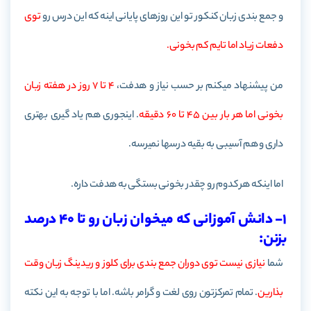
و جمع بندی زبان کنکور تو این روزهای پایانی اینه که این درس رو
توی
دفعات زیاد اما تایم کم بخونی.
من پیشنهاد میکنم بر حسب نیاز و هدفت،
4 تا 7 روز در هفته زبان
بخونی اما هر بار بین 45 تا 60 دقیقه
. اینجوری هم یاد گیری بهتری
داری و هم آسیبی به بقیه درسها نمیرسه.
اما اینکه هر کدوم رو چقدر بخونی بستگی به هدفت داره.
1- دانش آموزانی که میخوان زبان رو تا 40 درصد
بزنن:
شما
نیازی نیست توی دوران جمع بندی برای کلوز و ریدینگ زبان وقت
بذارین
. تمام تمرکزتون روی لغت و گرامر باشه. اما با توجه به این نکته