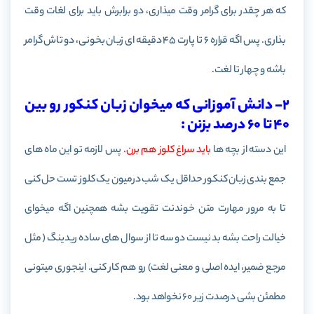
که هر چقدر برای گرامر وقت میذاری، دو برابرش باید برای لغات وقت
بذاری. پس اگه قراره 6 تا پارت 45 دقیقه ای زبان بخونی، دو تاش گرامر
باشه و چهار تا لغت.
2- دانش آموزانی که میخوان زبان کنکور رو بین
40 تا 60 درصد بزنن :
این دسته از بچه ها
باید سراغ کلوز هم برن.
پس لازمه تو این ماه های
جمع بندی زبان کنکور حداقل یک شب درمیون یک کلوز تست حل کنی
تا به مرور مهارت متن خوندنت تقویت بشه همچنین اگه میخوای
خیالت راحت بشه بد نیست دو سه تا از سوال های ساده ریدینگ ( مثل
مرجع ضمیر، ایده اصلی و معنی لغت) رو هم کار کنی. اینجوری میتونی
مطمئن بشی درصدت زیر 60 نخواهد بود.