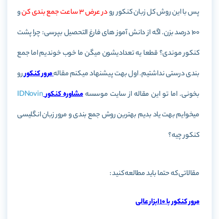
پس با این روش کل زبان کنکور رو
در عرض 3 ساعت جمع بندی کن
و
100 درصد بزن. اگه از دانش آموز های فارغ التحصیل بپرسی: چرا پشت
کنکور موندی؟ قطعا یه تعدادیشون میگن ما خوب خوندیم اما جمع
بندی درستی نداشتیم. اول بهت پیشنهاد میکنم مقاله
مرور کنکور
رو
بخونی. اما تو این مقاله از سایت موسسه
مشاوره کنکور
IDNovin
میخوایم بهت یاد بدیم بهترین روش جمع بندی و مرور زبان انگلیسی
کنکور چیه؟
مقالاتی که حتما باید مطالعه کنید :
مرور کنکور با 10 ابزار عالی