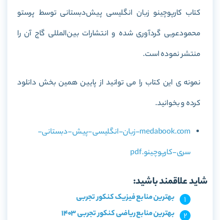
کتاب کارپوچینو زبان انگلیسی پیش‌دبستانی توسط پرستو
محمودعربی گردآوری شده و انتشارات بین‌المللی گاج آن را
منتشر نموده است.
نمونه ی این کتاب را می توانید از پایین همین بخش دانلود
کرده و بخوانید.
medabook.com-زبان-انگلیسی-پیش-دبستانی-
سری-کارپوچینو.pdf
شاید علاقمند باشید:
بهترین منابع فیزیک کنکور تجربی
بهترین منابع ریاضی کنکور تجربی 1403