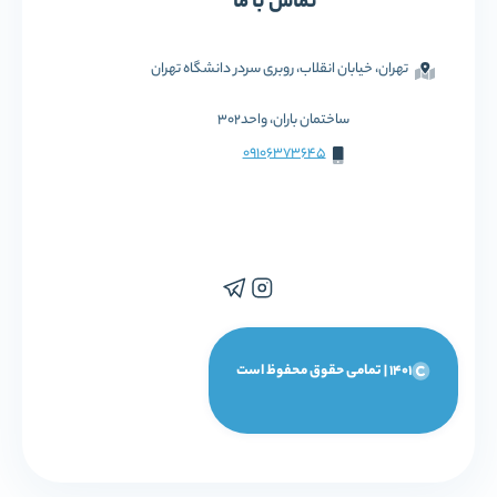
تماس با ما
تهران، خیابان انقلاب، روبری سردر دانشگاه تهران
ساختمان باران، واحد302
09106373645
1401 | تمامی حقوق محفوظ است