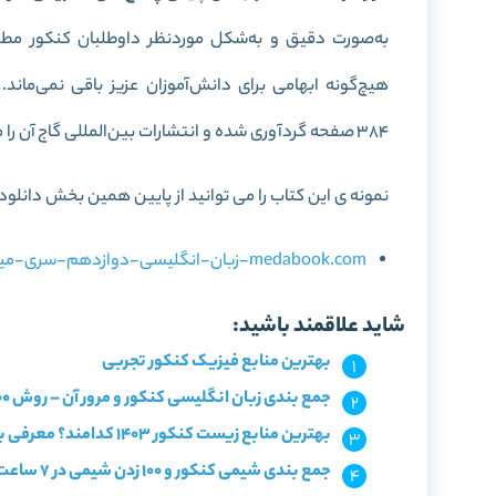
به‌صورت دقیق و به‌شکل موردنظر داوطلبان کنکور مطر
هیچ‌گونه ابهامی برای دانش‌آموزان عزیز باقی نمی‌ماند
.
384 صفحه گردآوری شده و انتشارات بین‌المللی گاج آن را منتشر کرده است.
نمونه ی این کتاب را می توانید از پایین همین بخش دانلود 
medabook.com-زبان-انگلیسی-دوازدهم-سری-میکرو-طبقه-بندی.pdf
شاید علاقمند باشید:
بهترین منابع فیزیک کنکور تجربی
جمع بندی زبان انگلیسی کنکور و مرور آن – روش 100 زدن زبان در 3 ساعت
بهترین منابع زیست کنکور 1403 کدامند؟ معرفی با سطح بندی
جمع بندی شیمی کنکور و 100 زدن شیمی در 7 ساعت