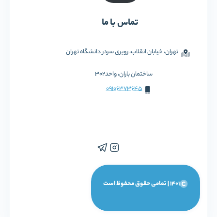
تماس با ما
تهران، خیابان انقلاب، روبری سردر دانشگاه تهران
ساختمان باران، واحد302
09106373645
1401 | تمامی حقوق محفوظ است