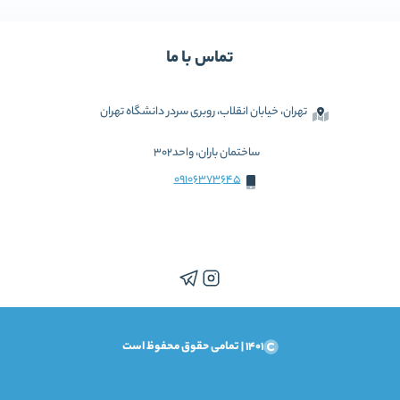
تماس با ما
تهران، خیابان انقلاب، روبری سردر دانشگاه تهران
ساختمان باران، واحد302
09106373645
1401 | تمامی حقوق محفوظ است