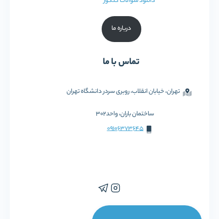
دانلود سوالات کنکور
درباره ما
تماس با ما
تهران، خیابان انقلاب، روبری سردر دانشگاه تهران
ساختمان باران، واحد302
09106373645