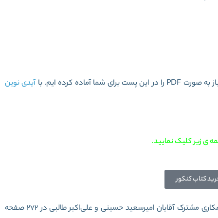
تمال یازدهم ریاضی سری سیر تا پیاز
 آماده کرده ایم. با
آیدی نوین
ه ی زیر کلیک نمایید.
رید کتاب کنکور
مکاری مشترک آقایان
امیرسعید حسینی و
علی‌اکبر طالبی
در 272 صفحه