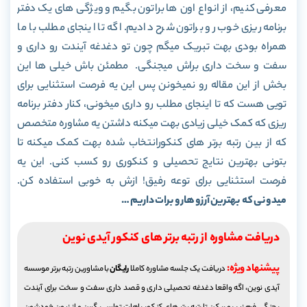
معرفی کنیم، از انواع اون ها براتون بگیم و ویژگی های یک دفتر
برنامه ریزی خوب رو براتون شرح دادیم. اگه تا اینجای مطلب با ما
همراه بودی بهت تبریک میگم چون تو دغدغه آیندت رو داری و
سفت و سخت داری براش میجنگی. مطمئن باش خیلی ها این
بخش از این مقاله رو نمیخونن پس این یه فرصت استثنایی برای
تویی هست که تا اینجای مطلب رو داری میخونی، کنار دفتر برنامه
ریزی که کمک خیلی زیادی بهت میکنه داشتن یه مشاوره متخصص
که از بین رتبه برتر های کنکورانتخاب شده بهت کمک میکنه تا
بتونی بهترین نتایج تحصیلی و کنکوری رو کسب کنی. این یه
فرصت استثنایی برای توعه رفیق! ازش به خوبی استفاده کن.
میدونی که بهترین آرزو هارو برات داریم …
دریافت مشاوره از رتبه برتر های کنکور آیدی نوین
پیشنهاد ویژه:
دریافت یک جلسه مشاوره کاملا
رایگان
با مشاورین رتبه برتر موسسه
آیدی نوین، اگه واقعا دغدغه تحصیلی داری و قصد داری سفت و سخت برای آیندت