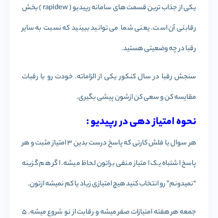
یکی از جذاب ترین قسمت های سامانه رپیدیو ( rapidew ) بخش
رقابتی آن است. یعنی شما می توانید ببینید که نسبت به سایر
رقبا در چه وضعیتی هستید.
سنجش رقبا در سال کنکور یکی از الزاماته. خودت رو با رقبات
مقایسه کن و سعی کن ازشون پیشی بگیری.
نحوه امتیاز دهی در رپیدیو :
هر سوال یا فلش کارتی که پاسخ درست بدین 3 امتیاز مثبت و هر
پاسخ اشتباه یک امتیاز منفی براتون لحاظ میشه. اگر هم گزینه
“نمیدونم” رو انتخاب کنید هیچ امتیازی زیاد یا کم نمیشه ازتون.
جمعه هر هفته امتیازات صفر میشه و رقابت از نو شروع میشه. 5