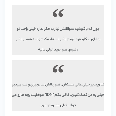
چون که با گوشیه سوالاتش نیاز به فکر نداره خیلی راحت تو
زمانای بیکاریم میتونم ازش استفاده کنم واسه همین ازش
راضیم. هم خرید خیلی عالیه
کلا رپیدیو خیلی عالی هستش. هم چالش سحرخیزی و هم رپیدیو
خیلی به من کمک کردن. خاکی بگم "IDN" موفقیت بچه هارو می
خواد. خیلی ممنونم ازتون