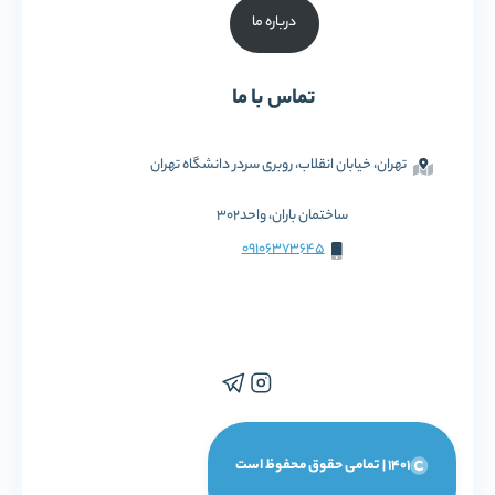
درباره ما
تماس با ما
تهران، خیابان انقلاب، روبری سردر دانشگاه تهران
ساختمان باران، واحد302
09106373645
1401 | تمامی حقوق محفوظ است