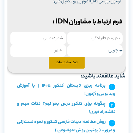
ازشون بپرسی کافیه فرم زیر رو تکمیل کنی:
فرم ارتباط با مشاوران IDN :
ثبت مشخصات
شاید علاقمند باشید:
برنامه ریزی تابستان کنکور 1405 | با آموزش
ویدیویی و آزمون!
چگونه برای کنکور درس بخوانیم؟ نکات مهم و
نقشه راه فوری!
روش مطالعه ادبیات فارسی کنکور و نحوه تست زنی
و مرور – ( بهترین روش: موضوعی )