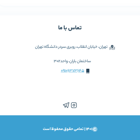
تماس با ما
تهران، خیابان انقلاب، روبری سردر دانشگاه تهران
ساختمان باران، واحد302
09106373645
1401 | تمامی حقوق محفوظ است