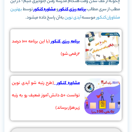
چگونه از تلف شدن وقت هنگام مدرسه رفتن جلوگیری کنیم؟
در این
مطلب از سری مطالب
برنامه ریزی کنکور
و
مشاوره کنکور
توسط
بهترین
مشاوران کنکور
موسسه
آیدی نوین
به آن پاسخ داده میشود.
برنامه ریزی کنکور
(با این برنامه 100 درصد
2رقمی شو)
مشاوره کنکور
(طرح رتبه شو آیدی نوین
توانست 50 دانش آموز ضعیف رو به رتبه
زیر هزار برساند)