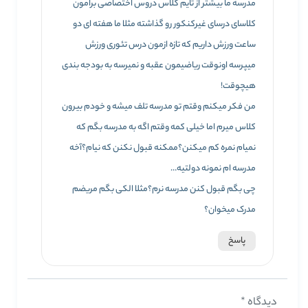
مدرسه ما بیشتر از تایم کلاس دروس اختصاصی برامون
کلاسای درسای غیرکنکور رو گذاشته مثلا ما هفته ای دو
ساعت ورزش داریم که تازه ازمون درس تئوری ورزش
میپرسه اونوقت ریاضیمون عقبه و نمیرسه به بودجه بندی
هیچوقت!
من فکر میکنم وقتم تو مدرسه تلف میشه و خودم بیرون
کلاس میرم اما خیلی کمه وقتم اگه به مدرسه بگم که
نمیام نمره کم میکنن؟ممکنه قبول نکنن که نیام؟آخه
مدرسه ام نمونه دولتیه…
چی بگم قبول کنن مدرسه نرم؟مثلا الکی بگم مریضم
مدرک میخوان؟
پاسخ
دیدگاه
*