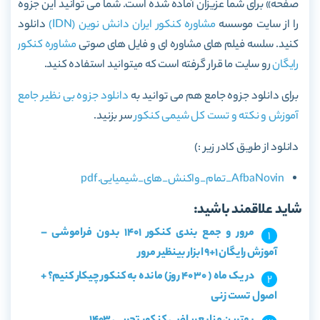
صفحه» برای شما عزیزان آماده شده است. شما می توانید این جزوه
را از سایت موسسه
مشاوره کنکور
ایران دانش نوین (IDN)
دانلود
کنید. سلسه فیلم های مشاوره ای و فایل های صوتی
مشاوره کنکور
رایگان
رو سایت ما قرار گرفته است که میتوانید استفاده کنید.
برای دانلود جزوه جامع هم می توانید به
دانلود جزوه بی نظیر جامع
آموزش و نکته و تست کل شیمی کنکور
سر بزنید.
دانلود از طریق کادر زیر :)
AfbaNovin_تمام_واکنش_های_شیمیایی.pdf
شاید علاقمند باشید:
مرور و جمع بندی کنکور 1401 بدون فراموشی –
آموزش رایگان 1+9 ابزار بینظیر مرور
در یک ماه ( 30 40 روز) مانده به کنکور چیکار کنیم؟ +
اصول تست زنی