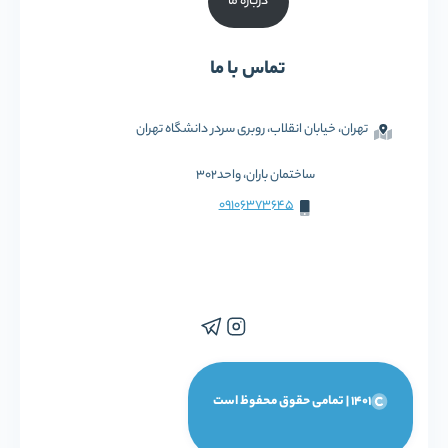
درباره ما
تماس با ما
تهران، خیابان انقلاب، روبری سردر دانشگاه تهران
ساختمان باران، واحد302
09106373645
1401 | تمامی حقوق محفوظ است