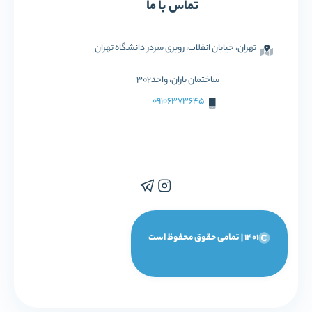
تماس با ما
تهران، خیابان انقلاب، روبری سردر دانشگاه تهران
ساختمان باران، واحد302
09106373645
1401 | تمامی حقوق محفوظ است