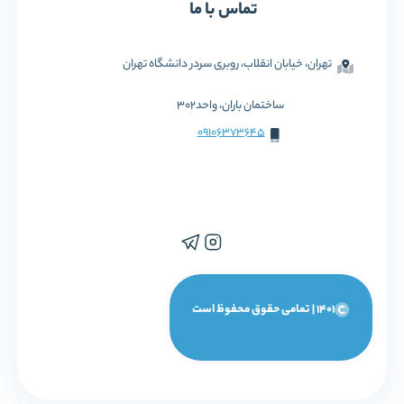
تماس با ما
تهران، خیابان انقلاب، روبری سردر دانشگاه تهران
ساختمان باران، واحد302
09106373645
1401 | تمامی حقوق محفوظ است