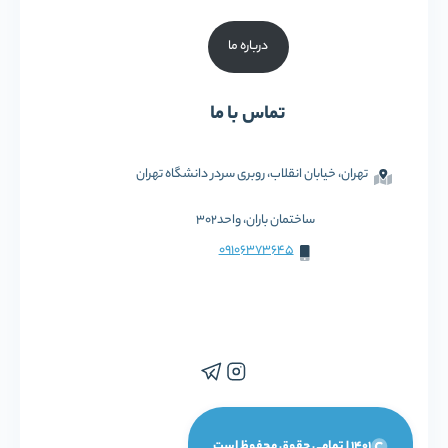
درباره ما
تماس با ما
تهران، خیابان انقلاب، روبری سردر دانشگاه تهران
ساختمان باران، واحد302
09106373645
1401 | تمامی حقوق محفوظ است