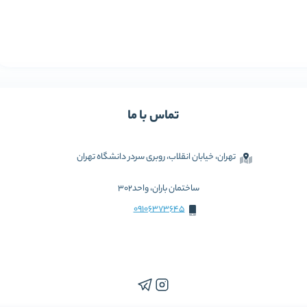
تماس با ما
تهران، خیابان انقلاب، روبری سردر دانشگاه تهران
ساختمان باران، واحد302
09106373645