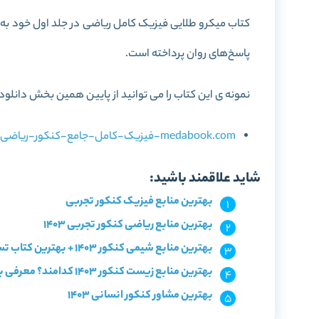
پاسخ‌های روان پرداخته است.
نمونه ی این کتاب را می توانید از پایین همین بخش دانلود 
medabook.com-فیزیک-کامل-جامع-کنکور-ریاضی-جلد-1-سری-میکرو-طلایی.pdf
شاید علاقمند باشید:
بهترین منابع فیزیک کنکور تجربی
بهترین منابع ریاضی کنکور تجربی 1403
بهترین منابع شیمی کنکور 1403 + بهترین کتاب تست شیمی
بهترین منابع زیست کنکور 1403 کدامند؟ معرفی با سطح بندی
بهترین مشاور کنکور انسانی 1403