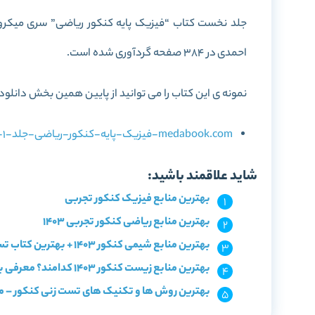
جلد نخست کتاب “فیزیک پایه کنکور ریاضی” سری میکرو 
احمدی در 384 صفحه گردآوری شده است.
نمونه ی این کتاب را می توانید از پایین همین بخش دانلود 
medabook.com-فیزیک-پایه-کنکور-ریاضی-جلد-1-سری-میکرو-طبقه-بندی.pdf
شاید علاقمند باشید:
بهترین منابع فیزیک کنکور تجربی
بهترین منابع ریاضی کنکور تجربی 1403
بهترین منابع شیمی کنکور 1403 + بهترین کتاب تست شیمی
بهترین منابع زیست کنکور 1403 کدامند؟ معرفی با سطح بندی
بهترین روش ها و تکنیک های تست زنی کنکور – م