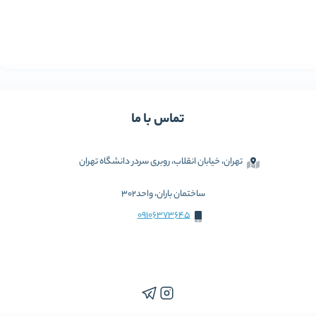
تماس با ما
تهران، خیابان انقلاب، روبری سردر دانشگاه تهران
ساختمان باران، واحد302
09106373645