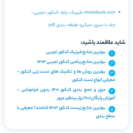
medabook.com-فیزیک-پایه-کنکور-تجربی-
جلد-1-سری-میکرو-طبقه-بندی.pdf
شاید علاقمند باشید:
بهترین منابع فیزیک کنکور تجربی
بهترین منابع ریاضی کنکور تجربی 1403
بهترین روش ها و تکنیک های تست زنی کنکور –
معرفی انواع تست کنکور
مرور و جمع بندی کنکور 1401 بدون فراموشی –
آموزش رایگان 1+9 ابزار بینظیر مرور
بهترین منابع زیست کنکور 1403 کدامند؟ معرفی با
سطح بندی