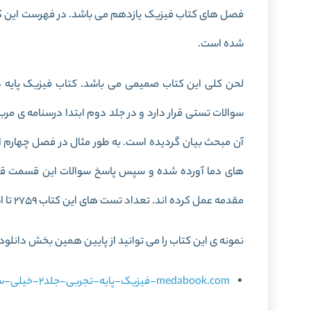
فصل های کتاب فیزیک یازدهم می باشد. در فهرست این ک
شده است.
لحن کلی این کتاب صمیمی می باشد. کتاب فیزیک پایه 
سوالات تستی قرار دارد و در جلد دوم ابتدا درسنامه ی م
آن مبحث بیان گردیده است. به طور مثال در فصل چهارم این
های دما آورده شده و سپس پاسخ سوالات این قسمت قرار
مقدمه عمل کرده اند. تعداد تست های این کتاب 2759 تا است. جلد اول 296 صفحه و جلد دوم 562 صفحه است.
نمونه ی این کتاب را می توانید از پایین همین بخش دانلود 
medabook.com-فیزیک-پایه-تجربی-جلد2-خیلی-سبز.pdf