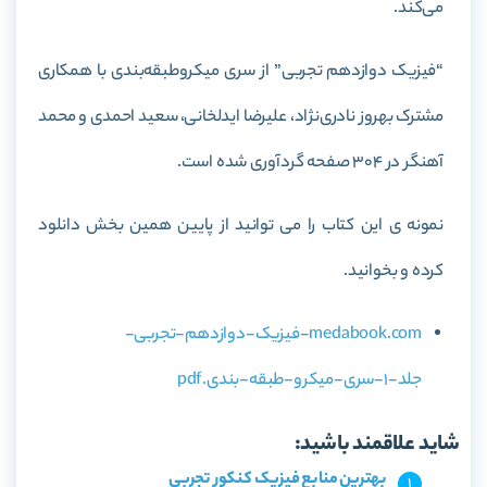
می‌کند.
“فیزیک دوازدهم تجربی” از سری میکروطبقه‌بندی با همکاری
مشترک بهروز نادری‌نژاد، علیرضا ایدلخانی، سعید احمدی و محمد
آهنگر در 304 صفحه گردآوری شده است.
نمونه ی این کتاب را می توانید از پایین همین بخش دانلود
کرده و بخوانید.
medabook.com-فیزیک-دوازدهم-تجربی-
جلد-1-سری-میکرو-طبقه-بندی.pdf
شاید علاقمند باشید:
بهترین منابع فیزیک کنکور تجربی