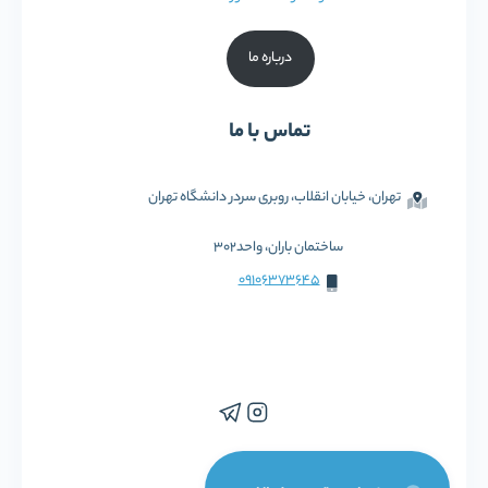
درباره ما
تماس با ما
تهران، خیابان انقلاب، روبری سردر دانشگاه تهران
ساختمان باران، واحد302
09106373645