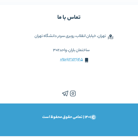
تماس با ما
تهران، خیابان انقلاب، روبری سردر دانشگاه تهران
ساختمان باران، واحد302
09106373645
1401 | تمامی حقوق محفوظ است