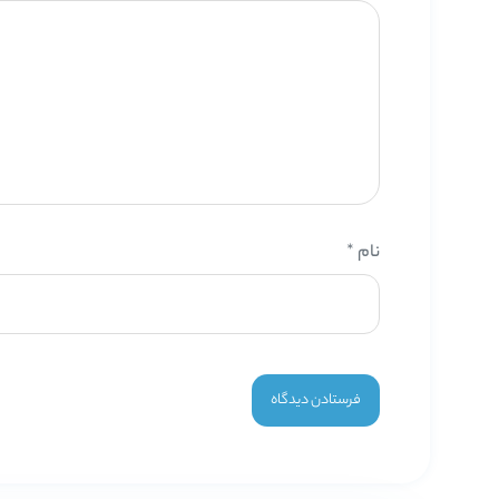
نام
*