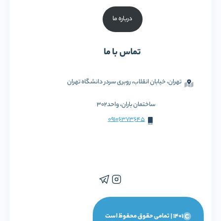
درباره ما
تماس با ما
تهران، خیابان انقلاب، روبری سردر دانشگاه تهران
ساختمان باران، واحد302
09106373645
1401 | تمامی حقوق محفوظ است