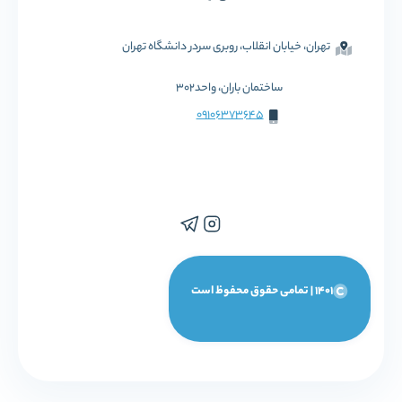
تهران، خیابان انقلاب، روبری سردر دانشگاه تهران
ساختمان باران، واحد302
09106373645
1401 | تمامی حقوق محفوظ است