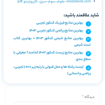
medabook.com-علوم-سوم-سری-کارپوچینو.pdf
شاید علاقمند باشید:
بهترین منابع فیزیک کنکور تجربی
بهترین منابع ریاضی کنکور تجربی 1403
بهترین منابع شیمی کنکور 1403 + بهترین کتاب
تست شیمی
بهترین منابع زیست کنکور 1403 کدامند؟ معرفی با
سطح بندی
لیست رشته ها و محل قبولی با رتبه زیر 1000 (تجربی،
ریاضی و انسانی)
دیدگاه
*