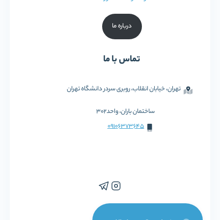
درباره ما
تماس با ما
تهران، خیابان انقلاب، روبری سردر دانشگاه تهران
ساختمان باران، واحد302
09106373645