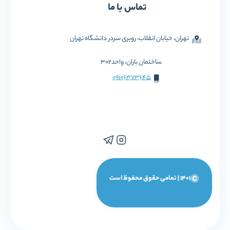
تماس با ما
تهران، خیابان انقلاب، روبری سردر دانشگاه تهران
ساختمان باران، واحد302
09106373645
1401 | تمامی حقوق محفوظ است