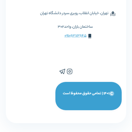
تهران، خیابان انقلاب، روبری سردر دانشگاه تهران
ساختمان باران، واحد302
09106373645
1401 | تمامی حقوق محفوظ است