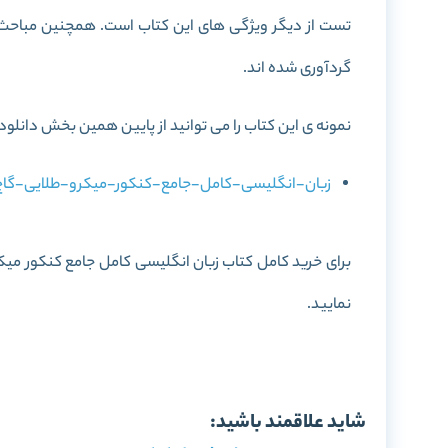
تست از دیگر ویژگی های این کتاب است. همچنین مباحث گر
گردآوری شده اند.
نمونه ی این کتاب را می توانید از پایین همین بخش دانلود 
زبان-انگلیسی-کامل-جامع-کنکور-میکرو-طلایی-گاج-Novin.com_.pdf
برای خرید کامل کتاب
زبان انگلیسی کامل جامع کنکور میکر
نمایید.
خرید کتاب زبان انگلیس
شاید علاقمند باشید: