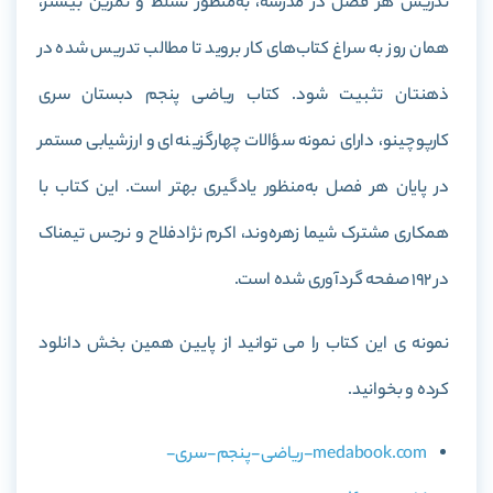
تدریس هر فصل در مدرسه، به‌منظور تسلط و تمرین بیشتر،
همان روز به سراغ کتاب‌های کار بروید تا مطالب تدریس شده در
ذهنتان تثبیت شود. کتاب ریاضی پنجم دبستان سری
کارپوچینو، دارای نمونه سؤالات چهارگزینه‌ای و ارزشیابی مستمر
در پایان هر فصل به‌منظور یادگیری بهتر است. این کتاب با
همکاری مشترک شیما زهره‌وند، اکرم نژادفلاح و نرجس تیمناک
در 192 صفحه گردآوری شده است.
نمونه ی این کتاب را می توانید از پایین همین بخش دانلود
کرده و بخوانید.
medabook.com-ریاضی-پنجم-سری-